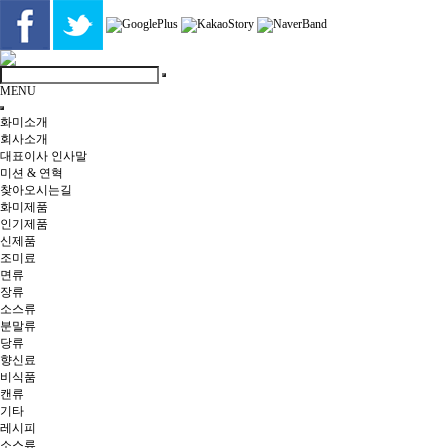
MENU
화미소개
회사소개
대표이사 인사말
미션 & 연혁
찾아오시는길
화미제품
인기제품
신제품
조미료
면류
장류
소스류
분말류
당류
향신료
비식품
캔류
기타
레시피
소스류