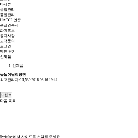
다시류
품질관리
품질관리
HACCP 인증
품질인증서
화미홍보
공지사항
고객문의
로그인
메인
닫기
신제품
신제품
돌돌이납작당면
최고관리자
0
5,539
2018.08.16 19:44
프린트
다음
목록
Switcher에서 사이드를 선택해 주세요.