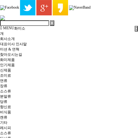
MENU
화미소
개
회사소개
대표이사 인사말
미션 & 연혁
찾아오시는길
화미제품
인기제품
신제품
조미료
면류
장류
소스류
분말류
당류
향신료
비식품
캔류
기타
레시피
소스류