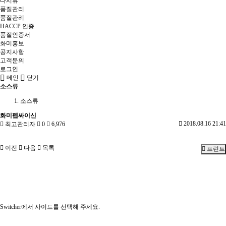
다시류
품질관리
품질관리
HACCP 인증
품질인증서
화미홍보
공지사항
고객문의
로그인
메인
닫기
소스류
소스류
화미펩싸이신
2018.08.16 21:41
최고관리자
0
6,976
이전
다음
목록
프린트
Switcher에서 사이드를 선택해 주세요.