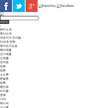
MENU
화미소개
회사소개
대표이사 인사말
미션 & 연혁
찾아오시는길
화미제품
인기제품
신제품
조미료
면류
장류
소스류
분말류
당류
향신료
비식품
캔류
기타
레시피
소스류